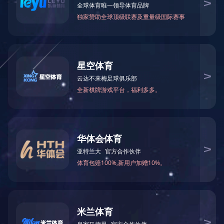
MILAN米兰体育·（中国）官方网站
PXD巷道堆垛
路边堆垛型
PCX垂直循环